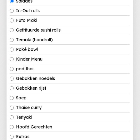
Salades
In-Out rolls
Futo Maki
Gefrituurde sushi rolls
Temaki (handroll)
Poké bowl
Kinder Menu
pad thai
Gebakken noedels
Gebakken rijst
Soep
Thaise curry
Teriyaki
Hoofd Gerechten
Extras