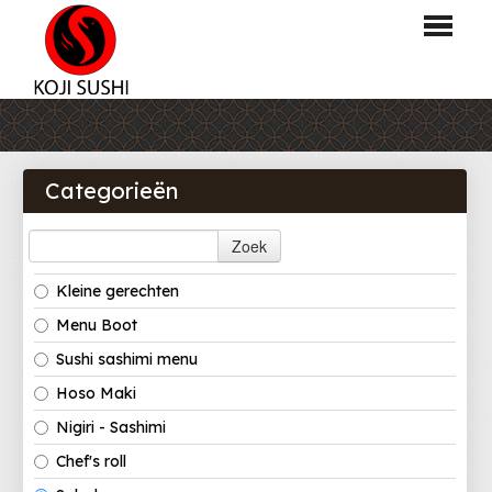
HOME
BESTELLEN
Categorieën
MENU
Zoek
LOGIN
Kleine gerechten
CONTACT
Menu Boot
Sushi sashimi menu
Hoso Maki
Nigiri - Sashimi
Chef's roll