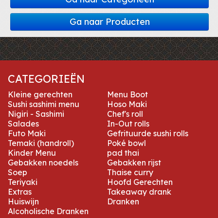
Ga naar Producten
CATEGORIEËN
Kleine gerechten
Menu Boot
Sushi sashimi menu
Hoso Maki
Nigiri - Sashimi
Chef's roll
Salades
In-Out rolls
Futo Maki
Gefrituurde sushi rolls
Temaki (handroll)
Poké bowl
Kinder Menu
pad thai
Gebakken noedels
Gebakken rijst
Soep
Thaise curry
Teriyaki
Hoofd Gerechten
Extras
Takeaway drank
Huiswijn
Dranken
Alcoholische Dranken