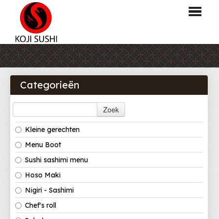
HOME
BESTELLEN
Categorieën
MENU
Zoek
LOGIN
Kleine gerechten
CONTACT
Menu Boot
Sushi sashimi menu
Hoso Maki
Nigiri - Sashimi
Chef's roll